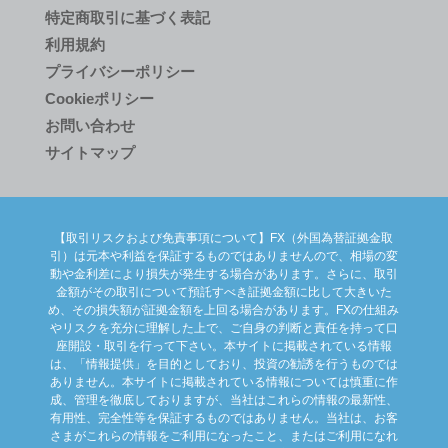
特定商取引に基づく表記
利用規約
プライバシーポリシー
Cookieポリシー
お問い合わせ
サイトマップ
【取引リスクおよび免責事項について】FX（外国為替証拠金取
引）は元本や利益を保証するものではありませんので、相場の変
動や金利差により損失が発生する場合があります。さらに、取引
金額がその取引について預託すべき証拠金額に比して大きいた
め、その損失額が証拠金額を上回る場合があります。FXの仕組み
やリスクを充分に理解した上で、ご自身の判断と責任を持って口
座開設・取引を行って下さい。本サイトに掲載されている情報
は、「情報提供」を目的としており、投資の勧誘を行うものでは
ありません。本サイトに掲載されている情報については慎重に作
成、管理を徹底しておりますが、当社はこれらの情報の最新性、
有用性、完全性等を保証するものではありません。当社は、お客
さまがこれらの情報をご利用になったこと、またはご利用になれ