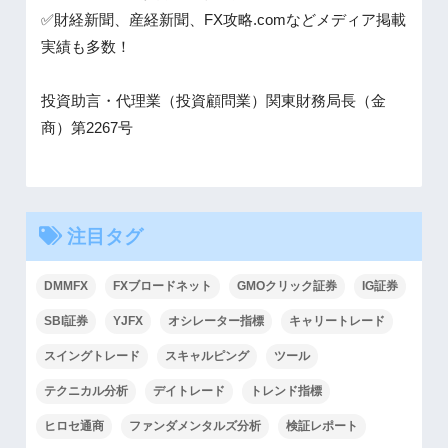
✅財経新聞、産経新聞、FX攻略.comなどメディア掲載
実績も多数！
投資助言・代理業（投資顧問業）関東財務局長（金
商）第2267号
注目タグ
DMMFX
FXブロードネット
GMOクリック証券
IG証券
SBI証券
YJFX
オシレーター指標
キャリートレード
スイングトレード
スキャルピング
ツール
テクニカル分析
デイトレード
トレンド指標
ヒロセ通商
ファンダメンタルズ分析
検証レポート