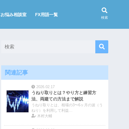
Xお悩み相談室
FX用語一覧
検索
関連記事
2026.02.17
うねり取りとは？やり方と練習方
法、両建ての方法まで解説
うねり取りとは、相場の3〜6ヶ月の波（う
ねり）を利用して利益…
木村大輔