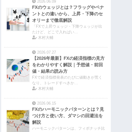
2026.06.09
FXのウェッジとは？フラッグやペナ
ントとの違いから、上昇・下降のセ
オリーまで徹底解説
「FXで上昇ウェッジ・下降ウェッジが出
たけど、どこで入ればい…
木村大輔
2026.07.27
【2026年最新】FXの経済指標の見方
をわかりやすく解説｜予想値・前回
値・結果の読み方
FXで経済指標発表のたびに値動きが荒く
なり、トレードすべきか…
木村大輔
2026.06.15
FXのハーモニックパターンとは？見
つけ方と使い方、ダマシの回避法を
解説
ハーモニックパターンは、フィボナッチ比