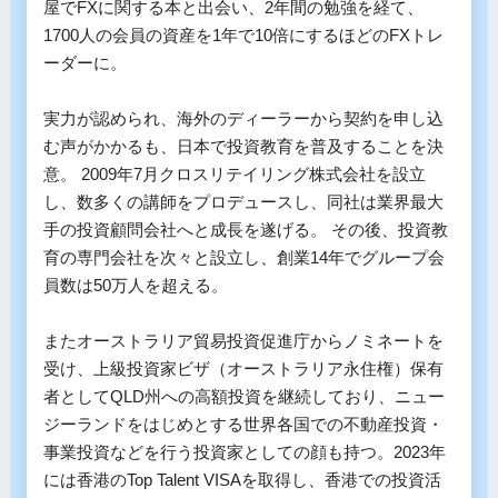
屋でFXに関する本と出会い、2年間の勉強を経て、
1700人の会員の資産を1年で10倍にするほどのFXトレ
ーダーに。 

実力が認められ、海外のディーラーから契約を申し込
む声がかかるも、日本で投資教育を普及することを決
意。 2009年7月クロスリテイリング株式会社を設立
し、数多くの講師をプロデュースし、同社は業界最大
手の投資顧問会社へと成長を遂げる。 その後、投資教
育の専門会社を次々と設立し、創業14年でグループ会
員数は50万人を超える。

またオーストラリア貿易投資促進庁からノミネートを
受け、上級投資家ビザ（オーストラリア永住権）保有
者としてQLD州への高額投資を継続しており、ニュー
ジーランドをはじめとする世界各国での不動産投資・
事業投資などを行う投資家としての顔も持つ。2023年
には香港のTop Talent VISAを取得し、香港での投資活