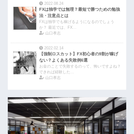
2022.08.24
FXは独学では無理？最短で勝つための勉強
法・注意点とは
FXは独学でも稼げるようになるのでしょう
か？ 最近では、FX…
山口孝志
2022.02.14
【強制ロスカット】FX初心者の9割が稼げ
ない？よくある失敗例6選
お金のことで失敗するのって、怖いですよね？
できれば経験した…
山口孝志