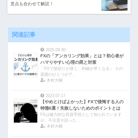
意点も合わせて解説！
関連記事
2025.09.30
FXの「アンカリング効果」とは？初心者が
ハマりやすい心理の罠と対策
「FXで損切りが遅く、利確が早くなる」 その
原因のひとつがア…
木村大輔
2023.07.17
【やめとけばよかった】FXで後悔する人の
特徴6選！失敗しないためのポイントとは
FXは魅力的な投資手段として知られています
が、不注意や誤った…
木村大輔