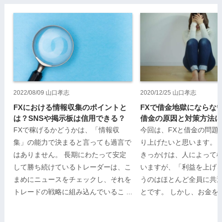
2022/08/09
山口孝志
2020/12/25
山口孝志
FXにおける情報収集のポイントと
FXで借金地獄にならな
は？SNSや掲示板は信用できる？
借金の原因と対策方法に
FXで稼げるかどうかは、「情報収
今回は、FXと借金の問題
集」の能力で決まると言っても過言で
り上げたいと思います。 
はありません。 長期にわたって安定
きっかけは、人によって
して勝ち続けているトレーダーは、こ
いますが、「利益を上げ
まめにニュースをチェックし、それを
うのはほとんど全員に共
トレードの戦略に組み込んでいるこ ...
とです。 しかし、お金を稼ぐ