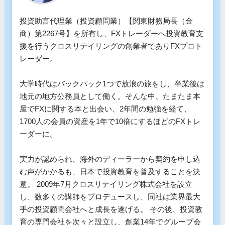
投資助言代理業（投資顧問業）【関東財務局長（金
商）第2267号】を所有し、FXトレーダーへ投資教育支
援を行うクロスリテイリングの創業者でありFXプロト
レーダー。

大学時代はバックパック1つで放浪の旅をし、卒業後は
地元の地方公務員として働く。そんな中、たまたま本
屋でFXに関する本と出会い、2年間の勉強を経て、
1700人の会員の資産を1年で10倍にするほどのFXトレ
ーダーに。 

実力が認められ、海外のディーラーから契約を申し込
む声がかかるも、日本で投資教育を普及することを決
意。 2009年7月クロスリテイリング株式会社を設立
し、数多くの講師をプロデュースし、同社は業界最大
手の投資顧問会社へと成長を遂げる。 その後、投資教
育の専門会社を次々と設立し、創業14年でグループ会