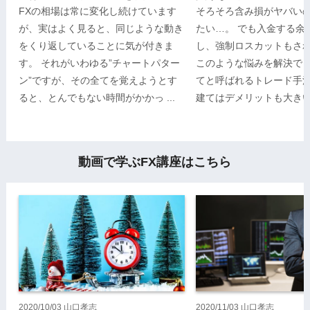
FXの相場は常に変化し続けています
そろそろ含み損がヤバい
が、実はよく見ると、同じような動き
たい…。 でも入金する余
をくり返していることに気が付きま
し、強制ロスカットもさ
す。 それがいわゆる”チャートパター
このような悩みを解決で
ン”ですが、その全てを覚えようとす
てと呼ばれるトレード手法
ると、とんでもない時間がかかっ ...
建てはデメリットも大きいため
2020/10/03
山口孝志
2020/11/03
山口孝志