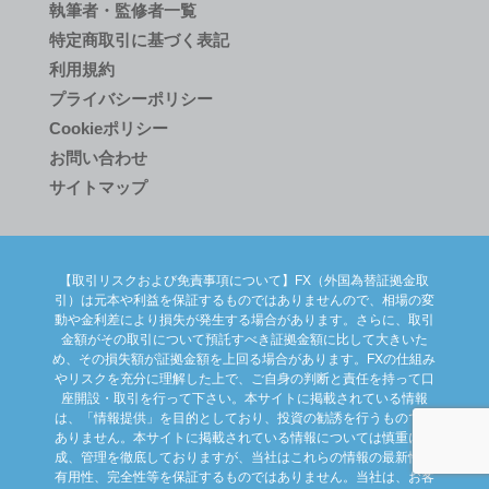
執筆者・監修者一覧
特定商取引に基づく表記
利用規約
プライバシーポリシー
Cookieポリシー
お問い合わせ
サイトマップ
【取引リスクおよび免責事項について】FX（外国為替証拠金取
引）は元本や利益を保証するものではありませんので、相場の変
動や金利差により損失が発生する場合があります。さらに、取引
金額がその取引について預託すべき証拠金額に比して大きいた
め、その損失額が証拠金額を上回る場合があります。FXの仕組み
やリスクを充分に理解した上で、ご自身の判断と責任を持って口
座開設・取引を行って下さい。本サイトに掲載されている情報
は、「情報提供」を目的としており、投資の勧誘を行うものでは
ありません。本サイトに掲載されている情報については慎重に作
成、管理を徹底しておりますが、当社はこれらの情報の最新性、
有用性、完全性等を保証するものではありません。当社は、お客