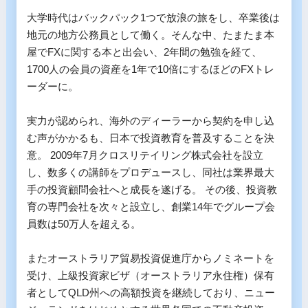
大学時代はバックパック1つで放浪の旅をし、卒業後は
地元の地方公務員として働く。そんな中、たまたま本
屋でFXに関する本と出会い、2年間の勉強を経て、
1700人の会員の資産を1年で10倍にするほどのFXトレ
ーダーに。 

実力が認められ、海外のディーラーから契約を申し込
む声がかかるも、日本で投資教育を普及することを決
意。 2009年7月クロスリテイリング株式会社を設立
し、数多くの講師をプロデュースし、同社は業界最大
手の投資顧問会社へと成長を遂げる。 その後、投資教
育の専門会社を次々と設立し、創業14年でグループ会
員数は50万人を超える。

またオーストラリア貿易投資促進庁からノミネートを
受け、上級投資家ビザ（オーストラリア永住権）保有
者としてQLD州への高額投資を継続しており、ニュー