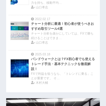
力を持ち、移動平均…
山口孝志
2022.02.17
チャート分析に最適！初心者が使うべきお
すすめ取引ツール4選
チャート分析を疎かにしていては、FXで勝ち
続けることはできま…
山口孝志
2025.03.18
バンドウォークとは？FX初心者でも使える
トレード手法・基本テクニックを徹底解
説！
FXで利益を狙うなら、「トレンドに乗る」こ
とが重要です。 そ…
木村大輔