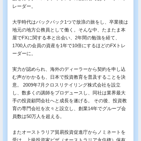
レーダー。

大学時代はバックパック1つで放浪の旅をし、卒業後は
地元の地方公務員として働く。そんな中、たまたま本
屋でFXに関する本と出会い、2年間の勉強を経て、
1700人の会員の資産を1年で10倍にするほどのFXトレ
ーダーに。 

実力が認められ、海外のディーラーから契約を申し込
む声がかかるも、日本で投資教育を普及することを決
意。 2009年7月クロスリテイリング株式会社を設立
し、数多くの講師をプロデュースし、同社は業界最大
手の投資顧問会社へと成長を遂げる。 その後、投資教
育の専門会社を次々と設立し、創業14年でグループ会
員数は50万人を超える。

またオーストラリア貿易投資促進庁からノミネートを
受け、上級投資家ビザ（オーストラリア永住権）保有