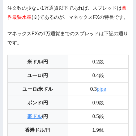
注文数の少ない1万通貨以下であれば、スプレッドは
業
界最狭水準
(※)であるのが、マネックスFXの特長です。
マネックスFXの1万通貨までのスプレッドは下記の通り
です。
米ドル/円
0.2銭
ユーロ/円
0.4銭
ユーロ/米ドル
0.3
pips
ポンド/円
0.9銭
豪ドル
/円
0.5銭
香港ドル/円
1.9銭