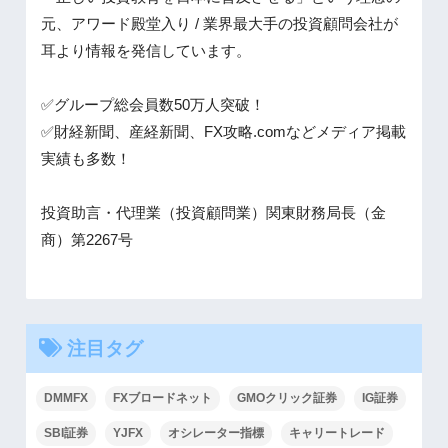
元、アワード殿堂入り / 業界最大手の投資顧問会社が
耳より情報を発信しています。
✅グループ総会員数50万人突破！
✅財経新聞、産経新聞、FX攻略.comなどメディア掲載
実績も多数！
投資助言・代理業（投資顧問業）関東財務局長（金
商）第2267号
注目タグ
DMMFX
FXブロードネット
GMOクリック証券
IG証券
SBI証券
YJFX
オシレーター指標
キャリートレード