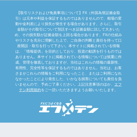
【取引リスクおよび免責事項について】FX（外国為替証拠金取
引）は元本や利益を保証するものではありませんので、相場の変
動や金利差により損失が発生する場合があります。さらに、取引
金額がその取引について預託すべき証拠金額に比して大きいた
め、その損失額が証拠金額を上回る場合があります。FXの仕組み
やリスクを充分に理解した上で、ご自身の判断と責任を持って口
座開設・取引を行って下さい。本サイトに掲載されている情報
は、「情報提供」を目的としており、投資の勧誘を行うものでは
ありません。本サイトに掲載されている情報については慎重に作
成、管理を徹底しておりますが、当社はこれらの情報の最新性、
有用性、完全性等を保証するものではありません。当社は、お客
さまがこれらの情報をご利用になったこと、またはご利用になれ
なかったことにより発生した、いかなる損害についても責任を負
いませんので、予めご了承ください。上記注意事項のほか、
エフ
テン利用規約
をご一読いただきますようお願いいたします。