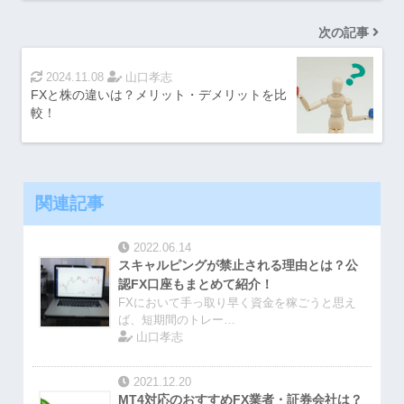
次の記事
2024.11.08
山口孝志
FXと株の違いは？メリット・デメリットを比
較！
関連記事
2022.06.14
スキャルピングが禁止される理由とは？公
認FX口座もまとめて紹介！
FXにおいて手っ取り早く資金を稼ごうと思え
ば、短期間のトレー…
山口孝志
2021.12.20
MT4対応のおすすめFX業者・証券会社は？