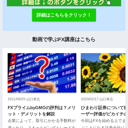
詳細はこちらをクリック！
2021/09/25
山口孝志
2020/02/17
山口孝志
FXプライムbyGMOの評判は？メリ
ひまわり証券について徹
ット・デメリットを解説
ーザー評価がピカイチの
企業によって、取引にかかる手数料が
今回はFXを始める上でま
違ったり、スキャルピングトレードを
ぶことになる証券会社に