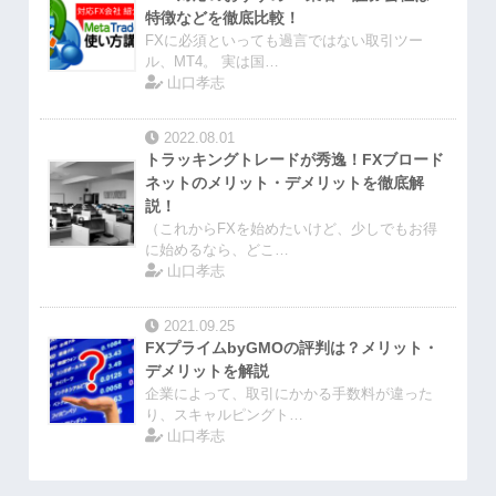
特徴などを徹底比較！
FXに必須といっても過言ではない取引ツー
ル、MT4。 実は国…
山口孝志
2022.08.01
トラッキングトレードが秀逸！FXブロード
ネットのメリット・デメリットを徹底解
説！
（これからFXを始めたいけど、少しでもお得
に始めるなら、どこ…
山口孝志
2021.09.25
FXプライムbyGMOの評判は？メリット・
デメリットを解説
企業によって、取引にかかる手数料が違った
り、スキャルピングト…
山口孝志