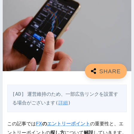
[AD] 運営維持のため、一部広告リンクを設置す
る場合がございます(
詳細
)
この記事では
FX
の
エントリーポイント
の重要性と、エ
ントリーポイントの
探し方
について
解説
していきます。