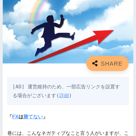
[AD] 運営維持のため、一部広告リンクを設置す
る場合がございます(
詳細
)
「
FX
は
勝てない
」
巷には、こんなネガティブなこと言う人がいますが、こ