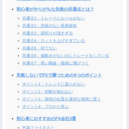
初心者がやりがちな失敗の共通点とは？
共通点1：トレードにルールがない
共通点2：意味のない長期保有
共通点3：損切りが浅すぎる
共通点4：ロットを上げすぎている
共通点5：待てない
共通点6：値動きがないのにトレードをしている
共通点7：長い陽線・陰線に飛びつく
失敗しないでFXで勝つための4つのポイント
ポイント1：トレンドに逆らわない
ポイント2：初動を狙わない
ポイント3：損切の位置を適切な場所に置く
ポイント4：プロから学ぶ
初心者におすすめのFX会社3選
外為ファイネスト