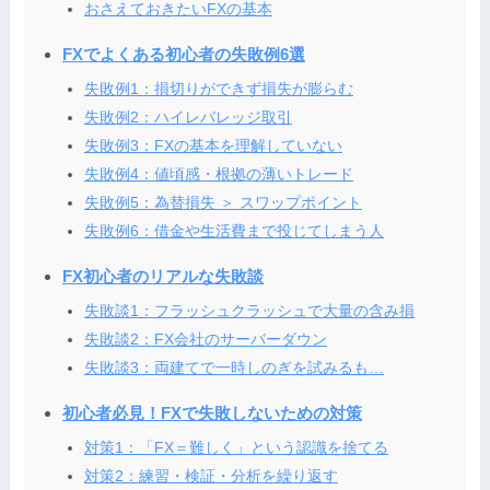
おさえておきたいFXの基本
FXでよくある初心者の失敗例6選
失敗例1：損切りができず損失が膨らむ
失敗例2：ハイレバレッジ取引
失敗例3：FXの基本を理解していない
失敗例4：値頃感・根拠の薄いトレード
失敗例5：為替損失 ＞ スワップポイント
失敗例6：借金や生活費まで投じてしまう人
FX初心者のリアルな失敗談
失敗談1：フラッシュクラッシュで大量の含み損
失敗談2：FX会社のサーバーダウン
失敗談3：両建てで一時しのぎを試みるも…
初心者必見！FXで失敗しないための対策
対策1：「FX＝難しく」という認識を捨てる
対策2：練習・検証・分析を繰り返す